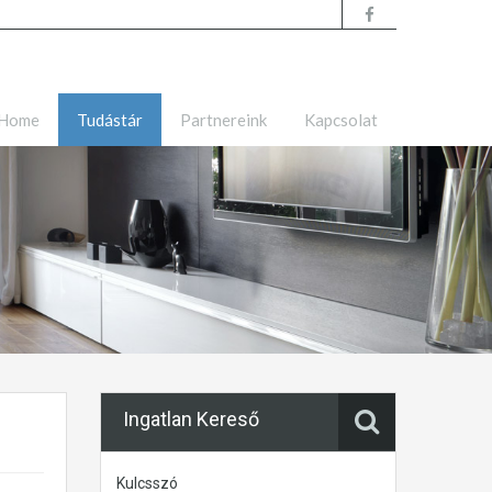
Home
Tudástár
Partnereink
Kapcsolat
Ingatlan Kereső
Kulcsszó