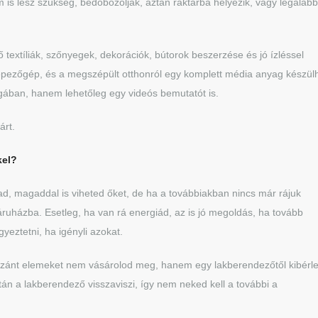
is lesz szükség, bedobozolják, aztán raktárba helyezik, vagy legalább
ő textíliák, szőnyegek, dekorációk, bútorok beszerzése és jó ízléssel
épezőgép, és a megszépült otthonról egy komplett média anyag készülh
gában, hanem lehetőleg egy videós bemutatót is.
árt.
kel?
d, magaddal is viheted őket, de ha a továbbiakban nincs már rájuk
ruházba. Esetleg, ha van rá energiád, az is jó megoldás, ha tovább
gyeztetni, ha igényli azokat.
szánt elemeket nem vásárolod meg, hanem egy lakberendezőtől kibérl
tán a lakberendező visszaviszi, így nem neked kell a további a