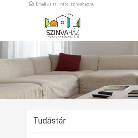
Email us at :
info@szinvahaz.hu
Tudástár