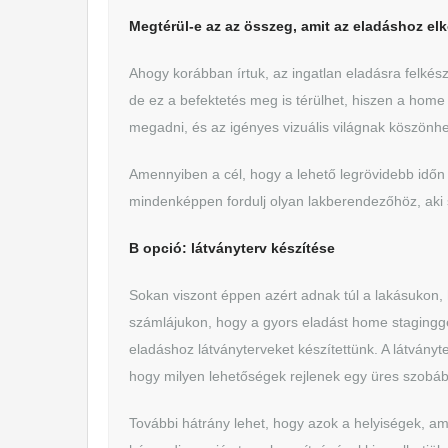
Megtérül-e az az összeg, amit az eladáshoz el
Ahogy korábban írtuk, az ingatlan eladásra felkészí
de ez a befektetés meg is térülhet, hiszen a home 
megadni, és az igényes vizuális világnak köszönhe
Amennyiben a cél, hogy a lehető legrövidebb időn
mindenképpen fordulj olyan lakberendezőhöz, aki 
B opció: látványterv készítése
Sokan viszont éppen azért adnak túl a lakásukon,
számlájukon, hogy a gyors eladást home staging
eladáshoz látványterveket készítettünk. A látvány
hogy milyen lehetőségek rejlenek egy üres szobá
További hátrány lehet, hogy azok a helyiségek, a