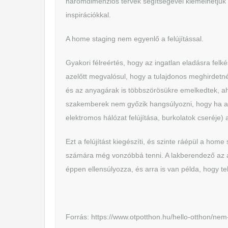
háromdimenziós tervek segítségével kiemelhetjük 
inspirációkkal.
A home staging nem egyenlő a felújítással.
Gyakori félreértés, hogy az ingatlan eladásra felké
azelőtt megvalósul, hogy a tulajdonos meghirdetné
és az anyagárak is többszörösükre emelkedtek, ah
szakemberek nem győzik hangsúlyozni, hogy ha az 
elektromos hálózat felújítása, burkolatok cseréje) 
Ezt a felújítást kiegészíti, és szinte ráépül a hom
számára még vonzóbbá tenni. A lakberendező az akt
éppen ellensúlyozza, és arra is van példa, hogy t
Forrás:
https://www.otpotthon.hu/hello-otthon/nem