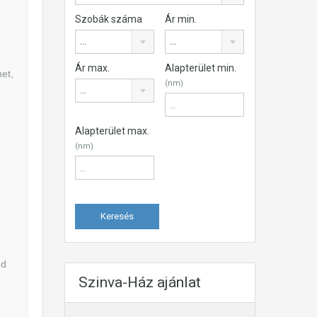
Szobák száma
Ár min.
...
...
Ár max.
Alapterület min.
et,
(nm)
...
Alapterület max.
(nm)
ed
Szinva-Ház ajánlat