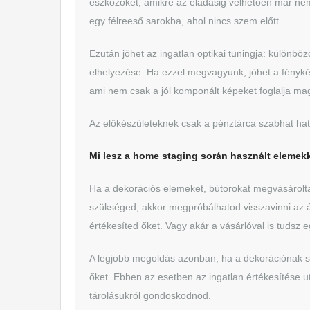
eszközöket, amikre az eladásig vélhetően már nem 
egy félreeső sarokba, ahol nincs szem előtt.
Ezután jöhet az ingatlan optikai tuningja: különböz
elhelyezése. Ha ezzel megvagyunk, jöhet a fényk
ami nem csak a jól komponált képeket foglalja ma
Az előkészületeknek csak a pénztárca szabhat hat
Mi lesz a home staging során használt elemek
Ha a dekorációs elemeket, bútorokat megvásárolta
szükséged, akkor megpróbálhatod visszavinni az á
értékesíted őket. Vagy akár a vásárlóval is tudsz e
A legjobb megoldás azonban, ha a dekorációnak 
őket. Ebben az esetben az ingatlan értékesítése u
tárolásukról gondoskodnod.