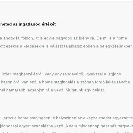
heted az ingatlanod értékét
ahogy külföldön, itt is egyre nagyobb az igény rá. De mi is a home
ött ezekre a kérdésekre is választ találhatsz ebben a bejegyzésünkben
 üzleti megbeszélésről, vagy egy randevúról, igyekszel a legjobb
is hasonlóról van szó, a home stagingelés a szóban forgó lakás ráncba
inél hamarabb lecsapjon rá a vevő. Mutatunk egy példát.
i jártas a home stagingben. A helyszínen az elképzelésedet egyeztetite
ajdonossal együtt szanálásba kezd. A nem mindennap használt tárgyaka