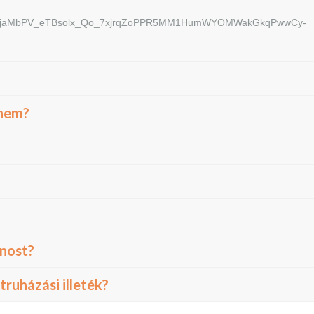
Am8jaMbPV_eTBsolx_Qo_7xjrqZoPPR5MM1HumWYOMWakGkqPwwCy-
tnem?
anost?
truházási illeték?