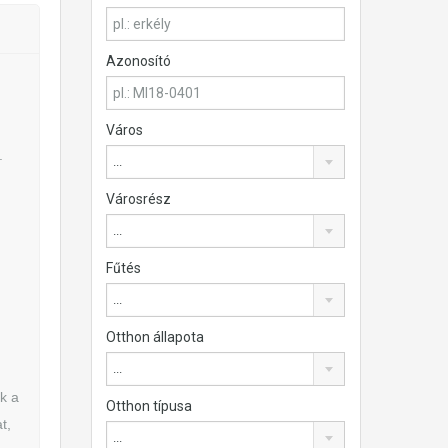
Azonosító
Város
.
...
Városrész
...
Fűtés
...
Otthon állapota
...
k a
Otthon típusa
t,
...