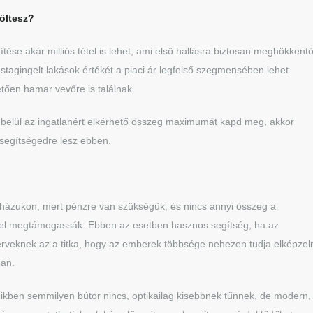
költesz?
tése akár milliós tétel is lehet, ami első hallásra biztosan meghökkentő
stagingelt lakások értékét a piaci ár legfelső szegmensében lehet
tően hamar vevőre is találnak.
 belül az ingatlanért elkérhető összeg maximumát kapd meg, akkor
segítségedre lesz ebben.
 házukon, mert pénzre van szükségük, és nincs annyi összeg a
gel megtámogassák. Ebben az esetben hasznos segítség, ha az
terveknek az a titka, hogy az emberek többsége nehezen tudja elképzeln
ban.
mikben semmilyen bútor nincs, optikailag kisebbnek tűnnek, de modern,