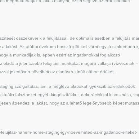
és megmutathatjuk a lakás előnyeit, ezzel segítve az érdeklődőket
szítését összekeverik a felújítással, de optimális esetben a felújítás má
 a lakást. Az utóbbi években hosszú időt kell várni egy jó szakemberre
ogy a munkadíjak is, éppen ezért az ingatlanokkal foglalkozó
eladó a jelentősebb felújítási munkákat magára vállalja (vízvezeték –
azzal jelentősen növelheti az eladásra kínált otthon értékét.
e staging szolgáltatás, ami a meglévő alapokat igyekszik az érdeklődők
uális falszíneket egyéb kiegészítőkkel, dekorációkkal kihasználja, va
eljesen átrendezi a lakást, hogy az a lehető legelőnyösebb képet mutas
-felujitas-hanem-home-staging-igy-noevelheted-az-ingatlanod-erteket-