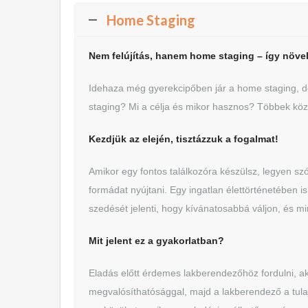
Home Staging
Nem felújítás, hanem home staging – így növel
Idehaza még gyerekcipőben jár a home staging, de 
staging? Mi a célja és mikor hasznos? Többek köz
Kezdjük az elején, tisztázzuk a fogalmat!
Amikor egy fontos találkozóra készülsz, legyen szó
formádat nyújtani. Egy ingatlan élettörténetében 
szedését jelenti, hogy kívánatosabbá váljon, és m
Mit jelent ez a gyakorlatban?
Eladás előtt érdemes lakberendezőhöz fordulni, ak
megvalósíthatósággal, majd a lakberendező a tul