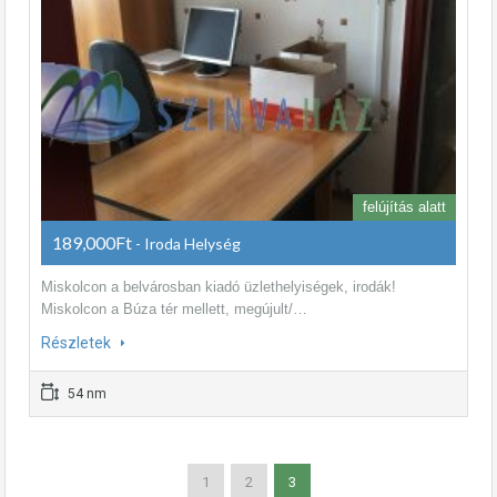
felújítás alatt
189,000Ft
- Iroda Helység
Miskolcon a belvárosban kiadó üzlethelyiségek, irodák!
Miskolcon a Búza tér mellett, megújult/…
Részletek
54 nm
1
2
3