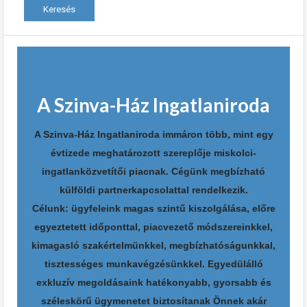
A Szinva-Ház Ingatlaniroda
A Szinva-Ház Ingatlaniroda immáron több, mint egy
évtizede meghatározott szereplője miskolci-
ingatlanközvetítői piacnak. Cégünk megbízható
külföldi partnerkapcsolattal rendelkezik.
Célunk: ügyfeleink magas szintű kiszolgálása, előre
egyeztetett időponttal, piacvezető módszereinkkel,
kimagasló szakértelmünkkel, megbízhatóságunkkal,
tisztességes munkavégzésünkkel. Egyedülálló
exkluzív megoldásaink hatékonyabb, gyorsabb és
széleskörű ügymenetet biztosítanak Önnek akár